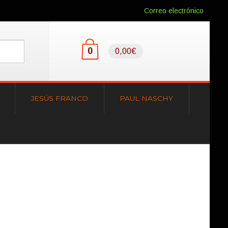
Correo electrónico
0
0,00€
JESÚS FRANCO
PAUL NASCHY