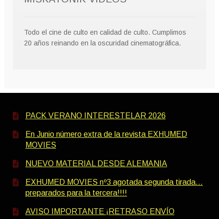
Todo el cine de culto en calidad de culto. Cumplimos
20 años reinando en la oscuridad cinematográfica.
PACK VERANO INTERESTELAR 2026
En Junio número extra de la revista EXHUMED
MOVIES
NUEVO MATERIAL DESDE ALEMANIA
EXHUMED MOVIES nº3 agotada segunda tirada…
preparados para la tercera!!!!
AVISO IMPORTANTE ¡RETRASO ENVÍO