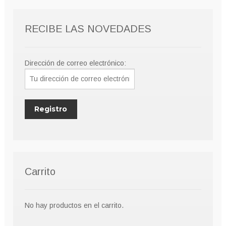
pueden
elegir
RECIBE LAS NOVEDADES
en
la
página
Dirección de correo electrónico:
de
producto
Carrito
No hay productos en el carrito.