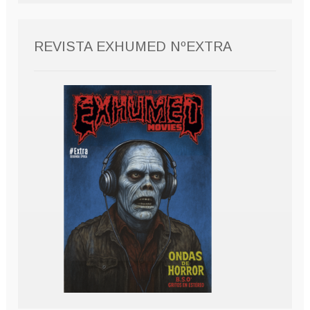
REVISTA EXHUMED NºEXTRA