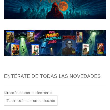
Bluray
Clasificada S
artwork
fantaterror
Jesús Franco
Paul Naschy
ENTÉRATE DE TODAS LAS NOVEDADES
TV Exhumed
Dirección de correo electrónico: