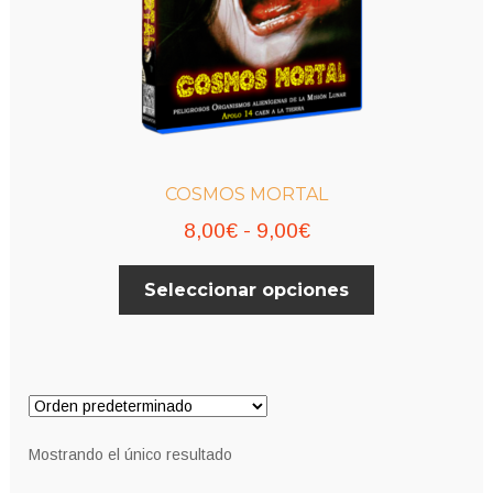
COSMOS MORTAL
Rango
8,00
€
-
9,00
€
de
Este
Seleccionar opciones
precios:
producto
desde
tiene
múltiples
8,00€
variantes.
hasta
Las
9,00€
opciones
Mostrando el único resultado
se