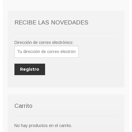
pueden
elegir
RECIBE LAS NOVEDADES
en
la
página
Dirección de correo electrónico:
de
producto
Carrito
No hay productos en el carrito.