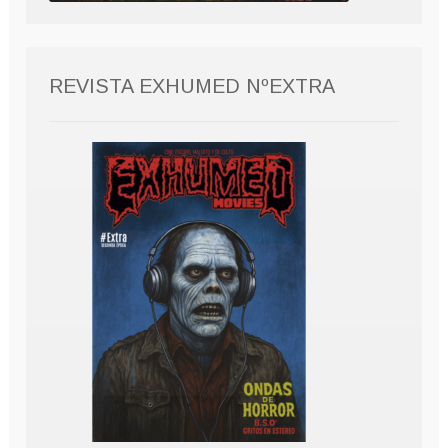
REVISTA EXHUMED NºEXTRA