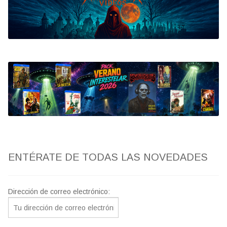
Bluray
Clasificada S
artwork
fantaterror
Jesús Franco
Paul Naschy
ENTÉRATE DE TODAS LAS NOVEDADES
TV Exhumed
Dirección de correo electrónico: