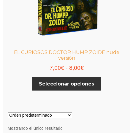
EL CURIOSOS DOCTOR HUMP ZOIDE nude
versión
Rango
7,00
€
-
8,00
€
de
Este
Seleccionar opciones
precios:
producto
desde
tiene
múltiples
7,00€
variantes.
hasta
Las
8,00€
opciones
Mostrando el único resultado
se