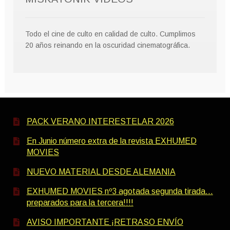
Todo el cine de culto en calidad de culto. Cumplimos
20 años reinando en la oscuridad cinematográfica.
PACK VERANO INTERESTELAR 2026
En Junio número extra de la revista EXHUMED
MOVIES
NUEVO MATERIAL DESDE ALEMANIA
EXHUMED MOVIES nº3 agotada segunda tirada…
preparados para la tercera!!!!
AVISO IMPORTANTE ¡RETRASO ENVÍO