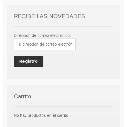
pueden
elegir
RECIBE LAS NOVEDADES
en
la
página
Dirección de correo electrónico:
de
producto
Carrito
No hay productos en el carrito.