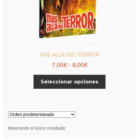
MÁS ALLÁ DEL TERROR
Rango
7,00
€
-
8,00
€
de
Este
Seleccionar opciones
precios:
producto
desde
tiene
múltiples
7,00€
variantes.
hasta
Las
8,00€
opciones
Mostrando el único resultado
se