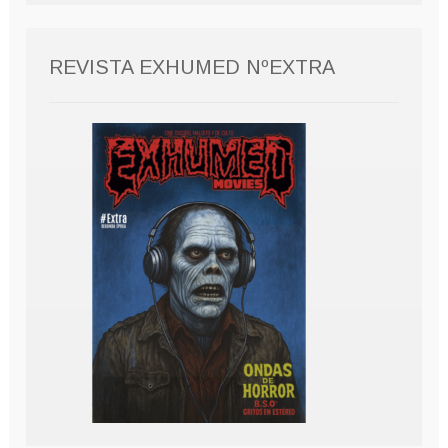
REVISTA EXHUMED NºEXTRA