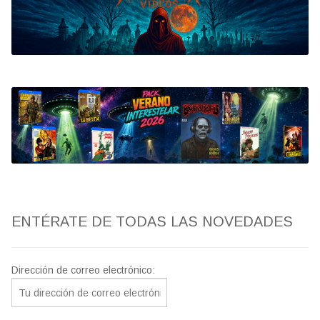
Bluray
Clasificada S
artwork
fantaterror
Jesús Franco
Paul Naschy
ENTÉRATE DE TODAS LAS NOVEDADES
TV Exhumed
Dirección de correo electrónico: