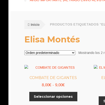
AVISO IMPORTANTE ¡RETRASO ENVÍO REVISTA
Inicio
PRODUCTOS ETIQUETADOS “EL
Elisa Montés
Mostrando los 2 
COMBATE DE GIGANTES
E
Rango
8,00
€
-
9,00
€
de
Este
Seleccionar opciones
precios:
producto
desde
tiene