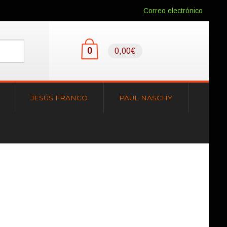
Correo electrónico
0
0,00€
JESÚS FRANCO
PAUL NASCHY