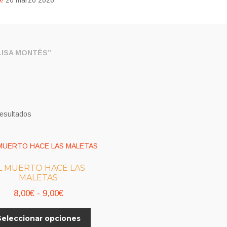
!
26 marzo 2026
ISA MONTÉS”
resultados
L MUERTO HACE LAS
MALETAS
Rango
8,00
€
-
9,00
€
de
Este
Seleccionar opciones
precios:
producto