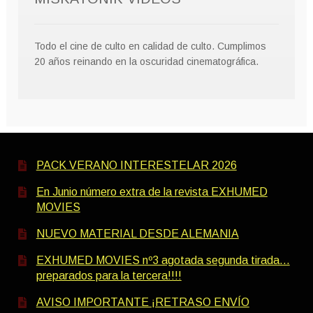
Todo el cine de culto en calidad de culto. Cumplimos
20 años reinando en la oscuridad cinematográfica.
PACK VERANO INTERESTELAR 2026
En Junio número extra de la revista EXHUMED
MOVIES
NUEVO MATERIAL DESDE ALEMANIA
EXHUMED MOVIES nº3 agotada segunda tirada…
preparados para la tercera!!!!
AVISO IMPORTANTE ¡RETRASO ENVÍO