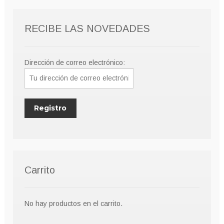
pueden
elegir
RECIBE LAS NOVEDADES
en
la
página
Dirección de correo electrónico:
de
producto
Carrito
No hay productos en el carrito.