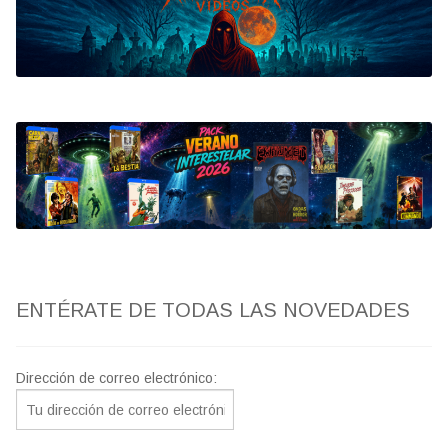
Bluray
Clasificada S
artwork
fantaterror
Jesús Franco
Paul Naschy
ENTÉRATE DE TODAS LAS NOVEDADES
TV Exhumed
Dirección de correo electrónico: