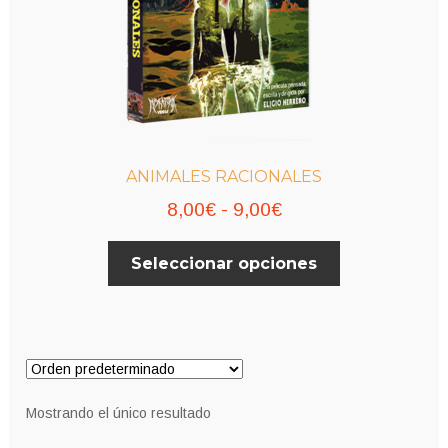
ANIMALES RACIONALES
Rango
8,00
€
-
9,00
€
de
Este
Seleccionar opciones
precios:
producto
desde
tiene
múltiples
8,00€
variantes.
hasta
Las
9,00€
opciones
Mostrando el único resultado
se