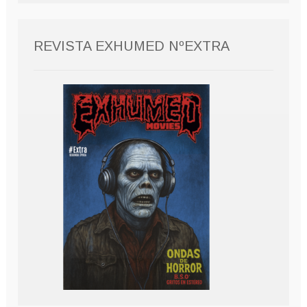
REVISTA EXHUMED NºEXTRA