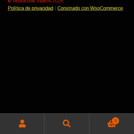
© Miskatonik Videos 2026
9,00€
Política de privacidad
Construido con WooCommerce
.
0
Buscar
Buscar