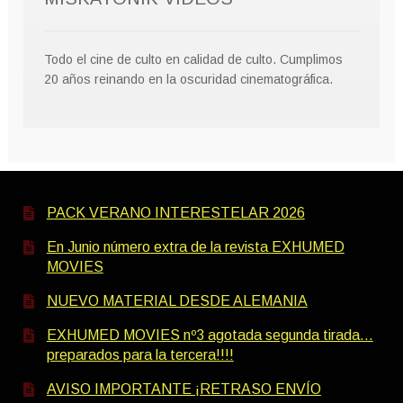
Todo el cine de culto en calidad de culto. Cumplimos
20 años reinando en la oscuridad cinematográfica.
PACK VERANO INTERESTELAR 2026
En Junio número extra de la revista EXHUMED
MOVIES
NUEVO MATERIAL DESDE ALEMANIA
EXHUMED MOVIES nº3 agotada segunda tirada…
preparados para la tercera!!!!
AVISO IMPORTANTE ¡RETRASO ENVÍO