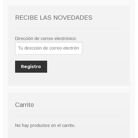
pueden
elegir
RECIBE LAS NOVEDADES
en
la
página
Dirección de correo electrónico:
de
producto
Carrito
No hay productos en el carrito.