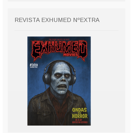
REVISTA EXHUMED NºEXTRA