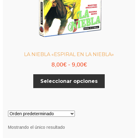
LA NIEBLA «ESPIRAL EN LA NIEBLA»
Rango
8,00
€
-
9,00
€
de
Este
Seleccionar opciones
precios:
producto
desde
tiene
múltiples
8,00€
variantes.
hasta
Las
9,00€
opciones
Mostrando el único resultado
se