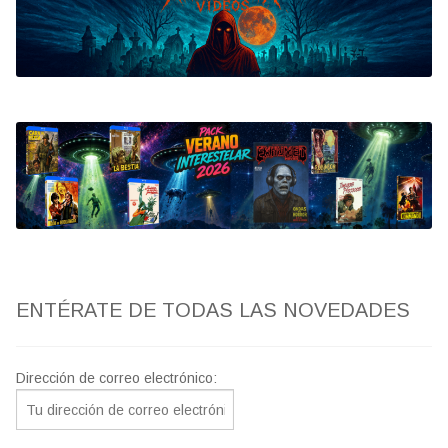
Bluray
Clasificada S
artwork
fantaterror
Jesús Franco
Paul Naschy
ENTÉRATE DE TODAS LAS NOVEDADES
TV Exhumed
Dirección de correo electrónico: