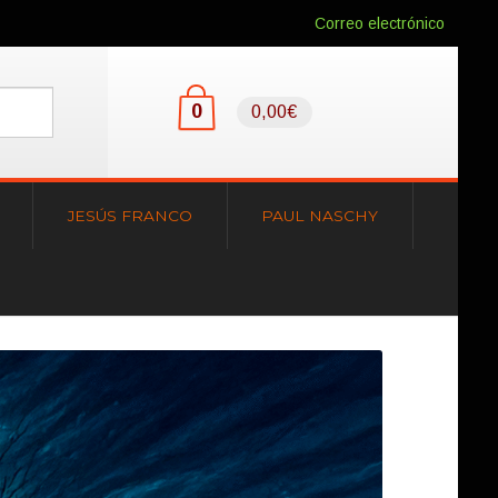
Correo electrónico
0
0,00€
JESÚS FRANCO
PAUL NASCHY