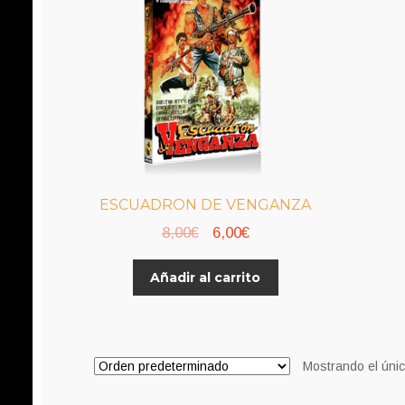
ESCUADRON DE VENGANZA
El
El
8,00
€
6,00
€
precio
precio
Añadir al carrito
original
actual
era:
es:
8,00€.
6,00€.
Mostrando el únic