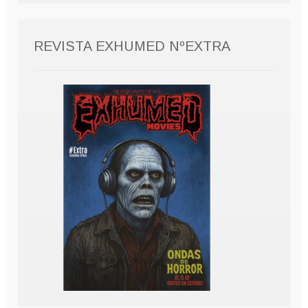
REVISTA EXHUMED NºEXTRA