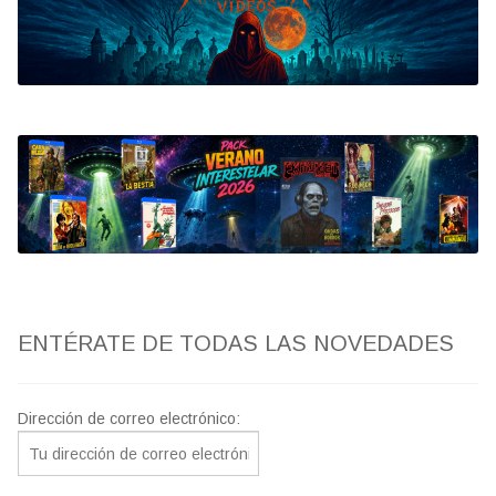
Bluray
Clasificada S
artwork
fantaterror
Jesús Franco
Paul Naschy
ENTÉRATE DE TODAS LAS NOVEDADES
TV Exhumed
Dirección de correo electrónico: