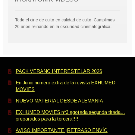
Todo el cine de culto en calidad de culto. Cumplimos
20 años reinando en la oscuridad cinematográfica.
PACK VERANO INTERESTELAR 2026
En Junio número extra de la revista EXHUMED
MOVIES
NUEVO MATERIAL DESDE ALEMANIA
EXHUMED MOVIES nº3 agotada segunda tirada…
preparados para la tercera!!!!
AVISO IMPORTANTE ¡RETRASO ENVÍO