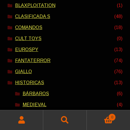
BLAXPLOITATION
(1)
CLASIFICADA S
(48)
COMANDOS
(18)
CULT TOYS
(0)
EUROSPY
(13)
FANTATERROR
(74)
GIALLO
(76)
HISTORICAS
(13)
BÁRBAROS
(6)
MEDIEVAL
(4)
PEPLUM
(7)
0
Buscar
Buscar
HOMBRES LOBO
(9)