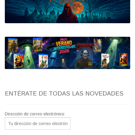
Bluray
Clasificada S
artwork
fantaterror
Jesús Franco
Paul Naschy
ENTÉRATE DE TODAS LAS NOVEDADES
TV Exhumed
Dirección de correo electrónico: