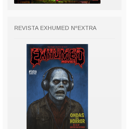
REVISTA EXHUMED NºEXTRA