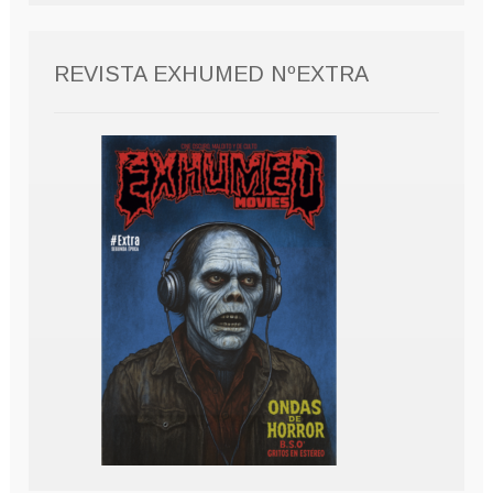
REVISTA EXHUMED NºEXTRA