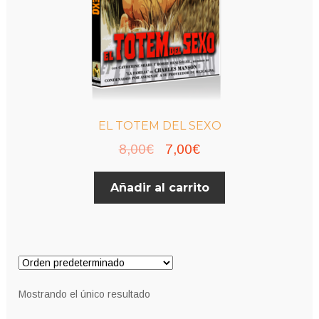
EL TOTEM DEL SEXO
El
El
8,00
€
7,00
€
precio
precio
Añadir al carrito
original
actual
era:
es:
8,00€.
7,00€.
Mostrando el único resultado