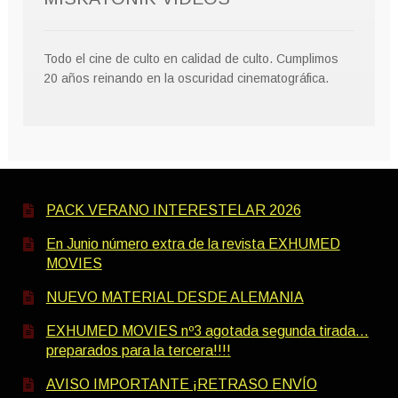
Todo el cine de culto en calidad de culto. Cumplimos
20 años reinando en la oscuridad cinematográfica.
PACK VERANO INTERESTELAR 2026
En Junio número extra de la revista EXHUMED
MOVIES
NUEVO MATERIAL DESDE ALEMANIA
EXHUMED MOVIES nº3 agotada segunda tirada…
preparados para la tercera!!!!
AVISO IMPORTANTE ¡RETRASO ENVÍO