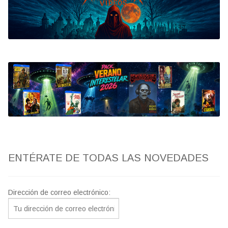
Bluray
Clasificada S
artwork
fantaterror
Jesús Franco
Paul Naschy
ENTÉRATE DE TODAS LAS NOVEDADES
TV Exhumed
Dirección de correo electrónico: