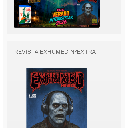
REVISTA EXHUMED NºEXTRA