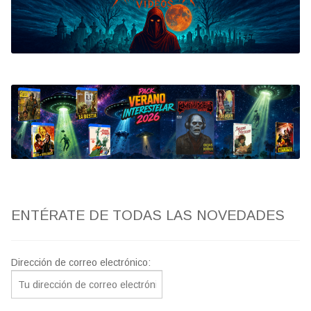
Bluray
Clasificada S
artwork
fantaterror
Jesús Franco
Paul Naschy
ENTÉRATE DE TODAS LAS NOVEDADES
TV Exhumed
Dirección de correo electrónico: