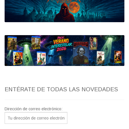
Bluray
Clasificada S
artwork
fantaterror
Jesús Franco
Paul Naschy
ENTÉRATE DE TODAS LAS NOVEDADES
TV Exhumed
Dirección de correo electrónico: