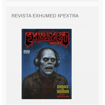
REVISTA EXHUMED NºEXTRA