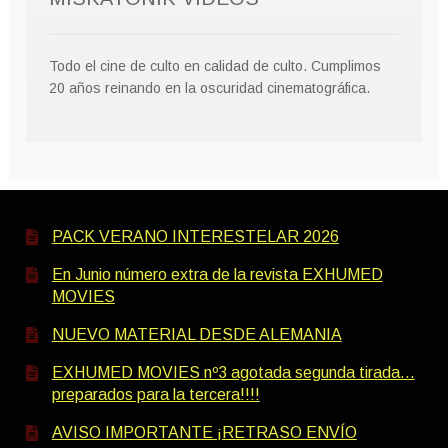
Todo el cine de culto en calidad de culto. Cumplimos
20 años reinando en la oscuridad cinematográfica.
PACK VERANO INTERESTELAR 2026
En Junio número extra de la revista EXHUMED
MOVIES
NUEVO MATERIAL DESDE ALEMANIA
EXHUMED MOVIES nº3 agotada segunda tirada…
preparados para la tercera!!!!
AVISO IMPORTANTE ¡RETRASO ENVÍO