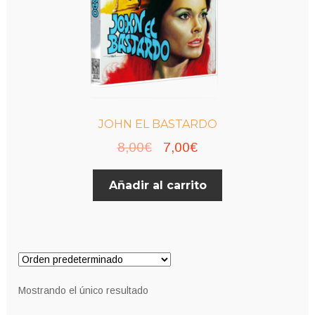
JOHN EL BASTARDO
El
El
8,00
€
7,00
€
precio
precio
Añadir al carrito
original
actual
era:
es:
8,00€.
7,00€.
Mostrando el único resultado