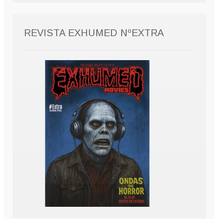
REVISTA EXHUMED NºEXTRA