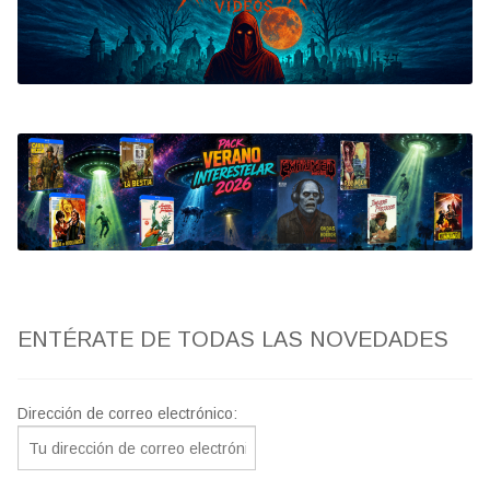
Bluray
Clasificada S
artwork
fantaterror
Jesús Franco
Paul Naschy
ENTÉRATE DE TODAS LAS NOVEDADES
TV Exhumed
Dirección de correo electrónico: