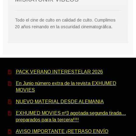
Todo el cine de culto en calidad de culto. Cumplimos
20 años reinando en la oscuridad cinematográfica.
PACK VERANO INTERESTELAR 2026
En Junio número extra de la revista EXHUMED
MOVIES
NUEVO MATERIAL DESDE ALEMANIA
EXHUMED MOVIES nº3 agotada segunda tirada…
preparados para la tercera!!!!
AVISO IMPORTANTE ¡RETRASO ENVÍO