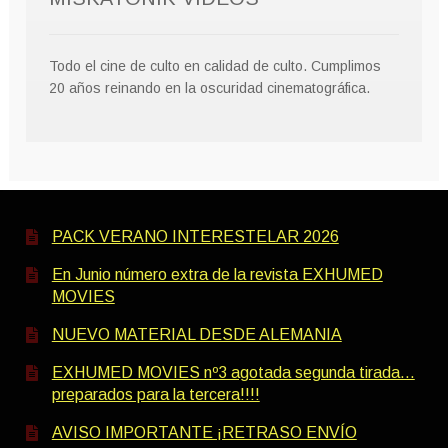
Todo el cine de culto en calidad de culto. Cumplimos
20 años reinando en la oscuridad cinematográfica.
PACK VERANO INTERESTELAR 2026
En Junio número extra de la revista EXHUMED
MOVIES
NUEVO MATERIAL DESDE ALEMANIA
EXHUMED MOVIES nº3 agotada segunda tirada…
preparados para la tercera!!!!
AVISO IMPORTANTE ¡RETRASO ENVÍO