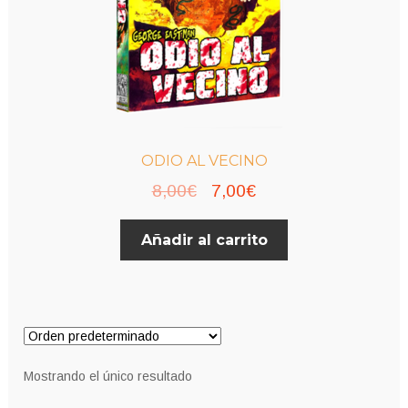
ODIO AL VECINO
El
El
8,00
€
7,00
€
precio
precio
Añadir al carrito
original
actual
era:
es:
8,00€.
7,00€.
Mostrando el único resultado