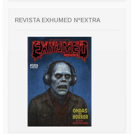
REVISTA EXHUMED NºEXTRA