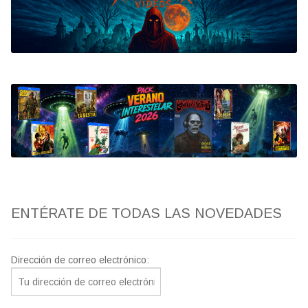
Bluray
Clasificada S
artwork
fantaterror
Jesús Franco
Paul Naschy
ENTÉRATE DE TODAS LAS NOVEDADES
TV Exhumed
Dirección de correo electrónico: