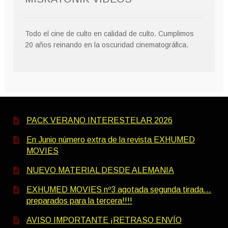
Todo el cine de culto en calidad de culto. Cumplimos
20 años reinando en la oscuridad cinematográfica.
PACK VERANO INTERESTELAR 2026
En Junio número extra de la revista EXHUMED
MOVIES
NUEVO MATERIAL DESDE ALEMANIA
EXHUMED MOVIES nº3 agotada segunda tirada…
preparados para la tercera!!!!
AVISO IMPORTANTE ¡RETRASO ENVÍO