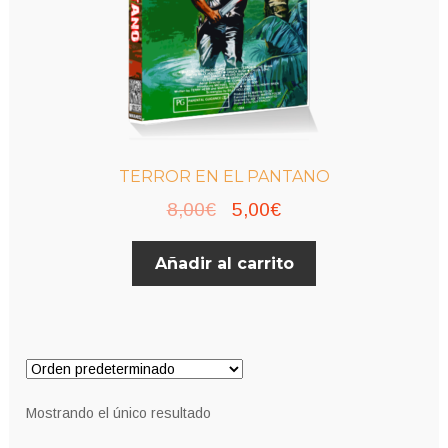
TERROR EN EL PANTANO
El
El
8,00
€
5,00
€
precio
precio
Añadir al carrito
original
actual
era:
es:
8,00€.
5,00€.
Mostrando el único resultado