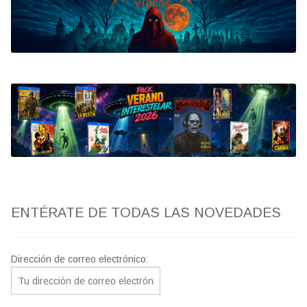
Bluray
Clasificada S
artwork
fantaterror
Jesús Franco
Paul Naschy
ENTÉRATE DE TODAS LAS NOVEDADES
TV Exhumed
Dirección de correo electrónico: