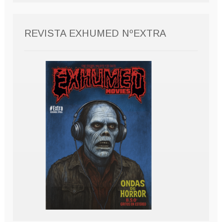
REVISTA EXHUMED NºEXTRA