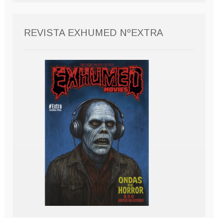
REVISTA EXHUMED NºEXTRA