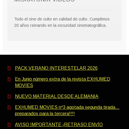
Todo el cine de culto en calidad de culto. Cumplimos
20 años reinando en la oscuridad cinematográfica.
PACK VERANO INTERESTELAR 2026
En Junio número extra de la revista EXHUMED
MOVIES
NUEVO MATERIAL DESDE ALEMANIA
EXHUMED MOVIES nº3 agotada segunda tirada…
preparados para la tercera!!!!
AVISO IMPORTANTE ¡RETRASO ENVÍO