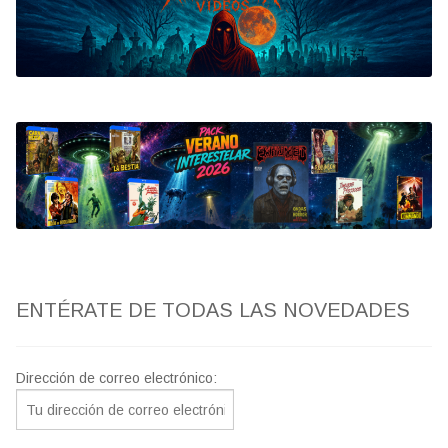
Bluray
Clasificada S
artwork
fantaterror
Jesús Franco
Paul Naschy
ENTÉRATE DE TODAS LAS NOVEDADES
TV Exhumed
Dirección de correo electrónico: