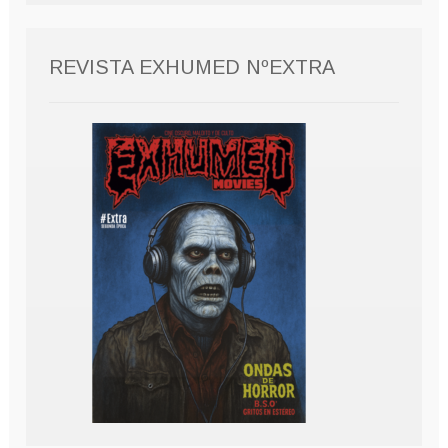
REVISTA EXHUMED NºEXTRA