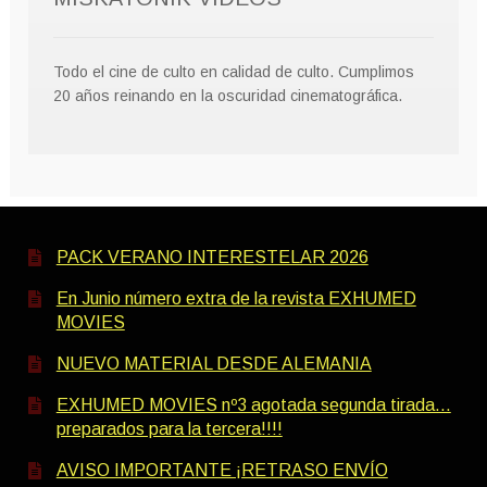
Todo el cine de culto en calidad de culto. Cumplimos
20 años reinando en la oscuridad cinematográfica.
PACK VERANO INTERESTELAR 2026
En Junio número extra de la revista EXHUMED
MOVIES
NUEVO MATERIAL DESDE ALEMANIA
EXHUMED MOVIES nº3 agotada segunda tirada…
preparados para la tercera!!!!
AVISO IMPORTANTE ¡RETRASO ENVÍO