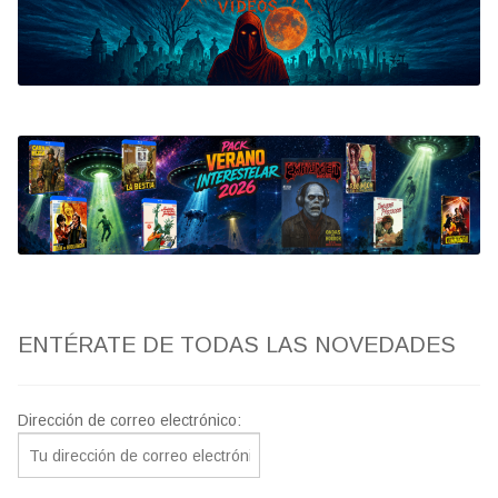
Bluray
Clasificada S
artwork
fantaterror
Jesús Franco
Paul Naschy
ENTÉRATE DE TODAS LAS NOVEDADES
TV Exhumed
Dirección de correo electrónico: