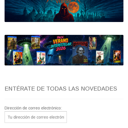
Bluray
Clasificada S
artwork
fantaterror
Jesús Franco
Paul Naschy
ENTÉRATE DE TODAS LAS NOVEDADES
TV Exhumed
Dirección de correo electrónico: