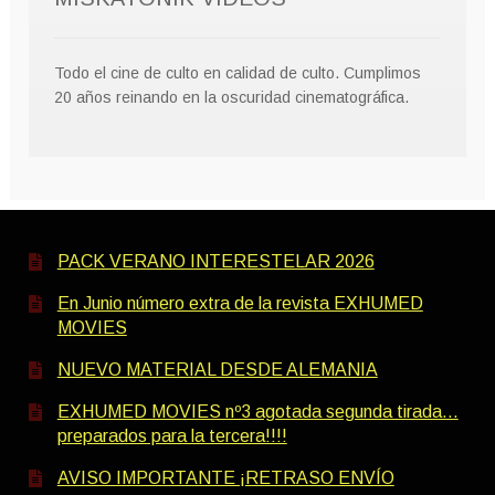
Todo el cine de culto en calidad de culto. Cumplimos
20 años reinando en la oscuridad cinematográfica.
PACK VERANO INTERESTELAR 2026
En Junio número extra de la revista EXHUMED
MOVIES
NUEVO MATERIAL DESDE ALEMANIA
EXHUMED MOVIES nº3 agotada segunda tirada…
preparados para la tercera!!!!
AVISO IMPORTANTE ¡RETRASO ENVÍO