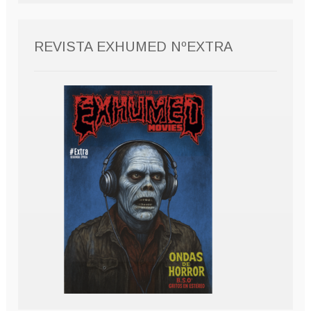
REVISTA EXHUMED NºEXTRA