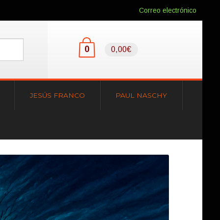
Correo electrónico
0
0,00€
JESÚS FRANCO
PAUL NASCHY