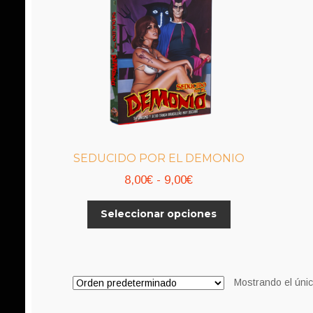
SEDUCIDO POR EL DEMONIO
Rango
8,00
€
-
9,00
€
de
Este
Seleccionar opciones
precios:
producto
desde
tiene
8,00€
múltiples
variantes.
hasta
Mostrando el únic
Las
9,00€
opciones