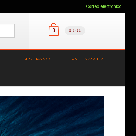
Correo electrónico
0
0,00€
JESÚS FRANCO
PAUL NASCHY