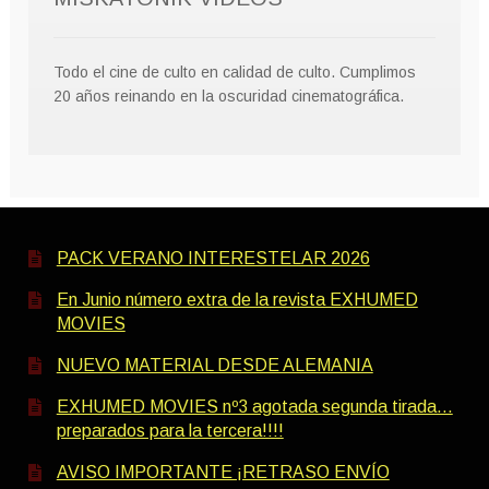
Todo el cine de culto en calidad de culto. Cumplimos
20 años reinando en la oscuridad cinematográfica.
PACK VERANO INTERESTELAR 2026
En Junio número extra de la revista EXHUMED
MOVIES
NUEVO MATERIAL DESDE ALEMANIA
EXHUMED MOVIES nº3 agotada segunda tirada…
preparados para la tercera!!!!
AVISO IMPORTANTE ¡RETRASO ENVÍO