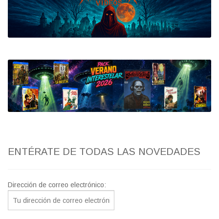
Bluray
Clasificada S
artwork
fantaterror
Jesús Franco
Paul Naschy
ENTÉRATE DE TODAS LAS NOVEDADES
TV Exhumed
Dirección de correo electrónico: