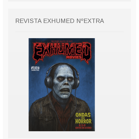
REVISTA EXHUMED NºEXTRA