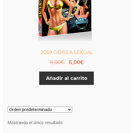
2069 ODISEA SEXUAL
El
El
8,00
€
6,00
€
precio
precio
Añadir al carrito
original
actual
era:
es:
8,00€.
6,00€.
Mostrando el único resultado