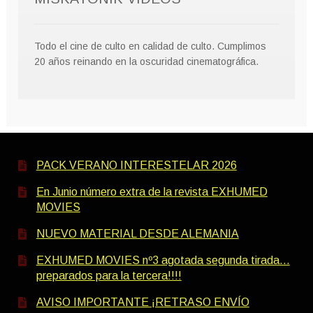
Todo el cine de culto en calidad de culto. Cumplimos
20 años reinando en la oscuridad cinematográfica.
PACK VERANO INTERESTELAR 2026
En Junio número extra de la revista EXHUMED
MOVIES
NUEVO MATERIAL DESDE ALEMANIA
EXHUMED MOVIES nº3 agotada segunda tirada…
preparados para la tercera!!!!
AVISO IMPORTANTE ¡RETRASO ENVÍO