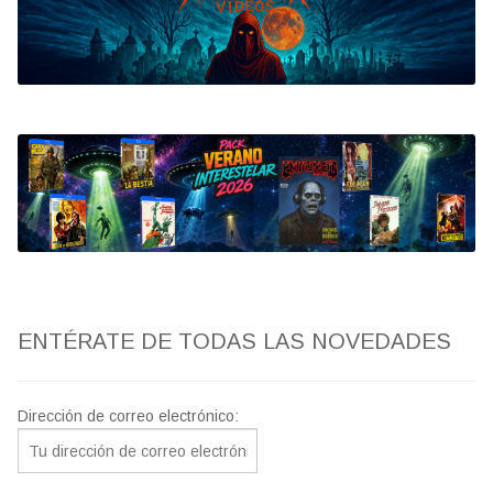
Bluray
Clasificada S
artwork
fantaterror
Jesús Franco
Paul Naschy
ENTÉRATE DE TODAS LAS NOVEDADES
TV Exhumed
Dirección de correo electrónico: