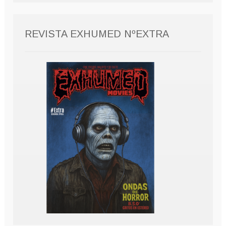
REVISTA EXHUMED NºEXTRA