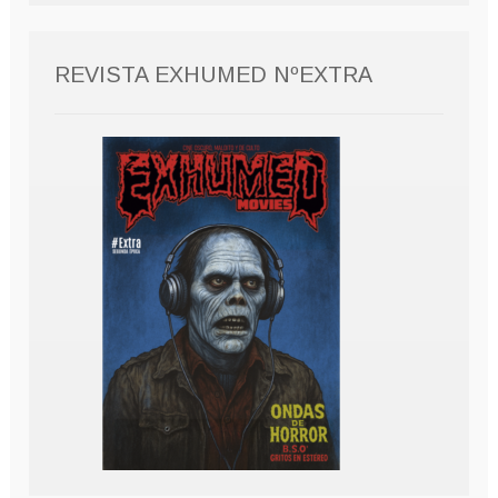
REVISTA EXHUMED NºEXTRA