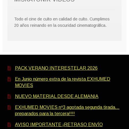
Todo el cine de culto en calidad de culto. Cumplimos
20 años reinando en la oscuridad cinematográfica.
PACK VERANO INTERESTELAR 2026
En Junio número extra de la revista EXHUMED
MOVIES
NUEVO MATERIAL DESDE ALEMANIA
EXHUMED MOVIES nº3 agotada segunda tirada…
preparados para la tercera!!!!
AVISO IMPORTANTE ¡RETRASO ENVÍO