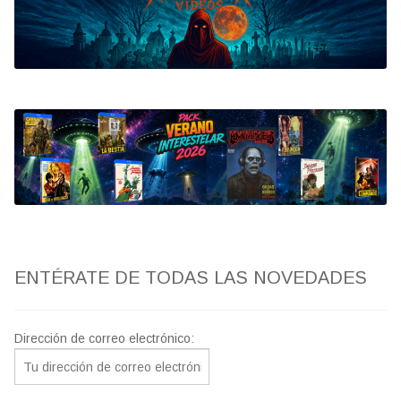
Bluray
Clasificada S
artwork
fantaterror
Jesús Franco
Paul Naschy
ENTÉRATE DE TODAS LAS NOVEDADES
TV Exhumed
Dirección de correo electrónico: