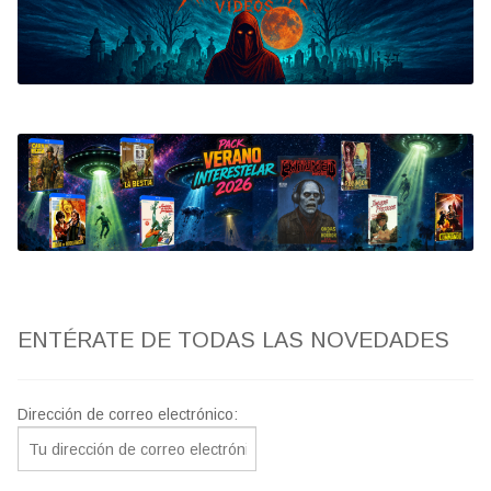
Bluray
Clasificada S
artwork
fantaterror
Jesús Franco
Paul Naschy
ENTÉRATE DE TODAS LAS NOVEDADES
TV Exhumed
Dirección de correo electrónico: