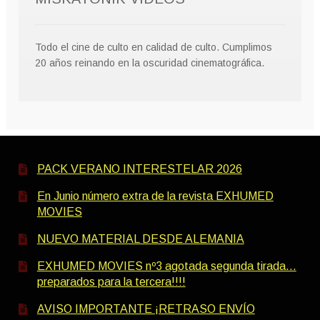
Todo el cine de culto en calidad de culto. Cumplimos
20 años reinando en la oscuridad cinematográfica.
PACK VERANO INTERESTELAR 2026
En Junio número extra de la revista EXHUMED
MOVIES
NUEVO MATERIAL DESDE ALEMANIA
EXHUMED MOVIES nº3 agotada segunda tirada…
preparados para la tercera!!!!
AVISO IMPORTANTE ¡RETRASO ENVÍO