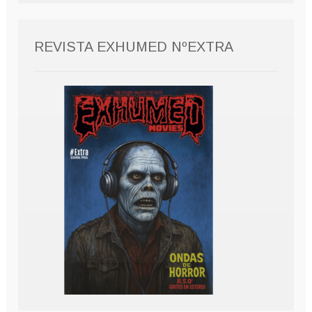
REVISTA EXHUMED NºEXTRA