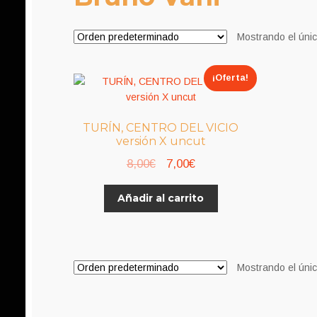
Mostrando el únic
¡Oferta!
TURÍN, CENTRO DEL VICIO
versión X uncut
El
El
8,00
€
7,00
€
precio
precio
Añadir al carrito
original
actual
era:
es:
8,00€.
7,00€.
Mostrando el únic