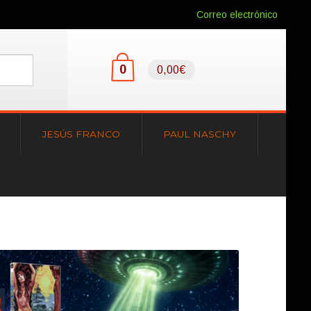
Correo electrónico
0
0,00€
JESÚS FRANCO
PAUL NASCHY