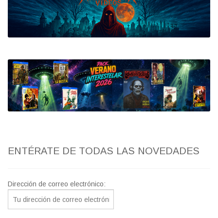
Bluray
Clasificada S
artwork
fantaterror
Jesús Franco
Paul Naschy
ENTÉRATE DE TODAS LAS NOVEDADES
TV Exhumed
Dirección de correo electrónico: