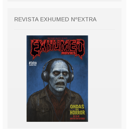
REVISTA EXHUMED NºEXTRA