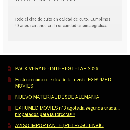
Todo el cine de culto en calidad de culto. Cumplimos
20 años reinando en la oscuridad cinematográfica.
PACK VERANO INTERESTELAR 2026
En Junio número extra de la revista EXHUMED
MOVIES
NUEVO MATERIAL DESDE ALEMANIA
EXHUMED MOVIES nº3 agotada segunda tirada…
preparados para la tercera!!!!
AVISO IMPORTANTE ¡RETRASO ENVÍO