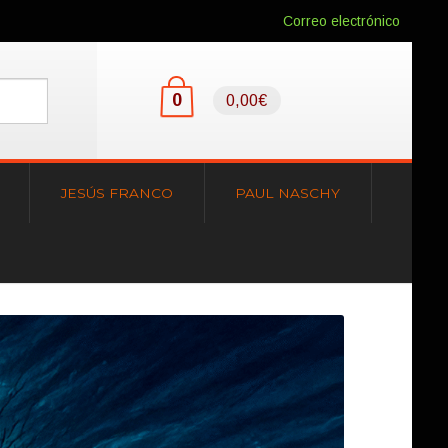
Correo electrónico
0
0,00€
JESÚS FRANCO
PAUL NASCHY