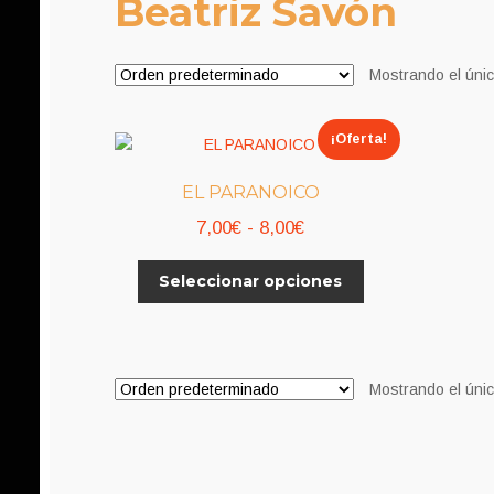
Beatriz Savón
Mostrando el únic
¡Oferta!
EL PARANOICO
Rango
7,00
€
-
8,00
€
de
Este
Seleccionar opciones
precios:
producto
desde
tiene
7,00€
múltiples
variantes.
hasta
Mostrando el únic
Las
8,00€
opciones
se
pueden
elegir