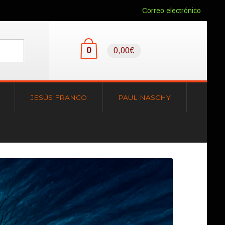
Correo electrónico
0
0,00€
JESÚS FRANCO
PAUL NASCHY