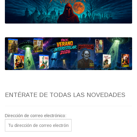
Bluray
Clasificada S
artwork
fantaterror
Jesús Franco
Paul Naschy
ENTÉRATE DE TODAS LAS NOVEDADES
TV Exhumed
Dirección de correo electrónico: