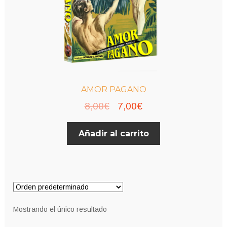
AMOR PAGANO
El
El
8,00
€
7,00
€
precio
precio
Añadir al carrito
original
actual
era:
es:
8,00€.
7,00€.
Mostrando el único resultado