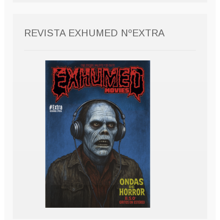
REVISTA EXHUMED NºEXTRA