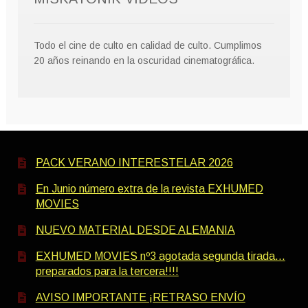
Todo el cine de culto en calidad de culto. Cumplimos
20 años reinando en la oscuridad cinematográfica.
PACK VERANO INTERESTELAR 2026
En Junio número extra de la revista EXHUMED
MOVIES
NUEVO MATERIAL DESDE ALEMANIA
EXHUMED MOVIES nº3 agotada segunda tirada…
preparados para la tercera!!!!
AVISO IMPORTANTE ¡RETRASO ENVÍO