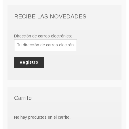
pueden
elegir
RECIBE LAS NOVEDADES
en
la
página
Dirección de correo electrónico:
de
producto
Carrito
No hay productos en el carrito.