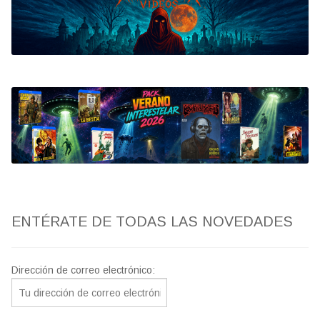
Bluray
Clasificada S
artwork
fantaterror
Jesús Franco
Paul Naschy
ENTÉRATE DE TODAS LAS NOVEDADES
TV Exhumed
Dirección de correo electrónico: