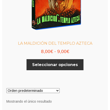
LA MALDICIÓN DEL TEMPLO AZTECA
Rango
8,00
€
-
9,00
€
de
Este
Seleccionar opciones
precios:
producto
desde
tiene
múltiples
8,00€
variantes.
hasta
Las
9,00€
opciones
Mostrando el único resultado
se