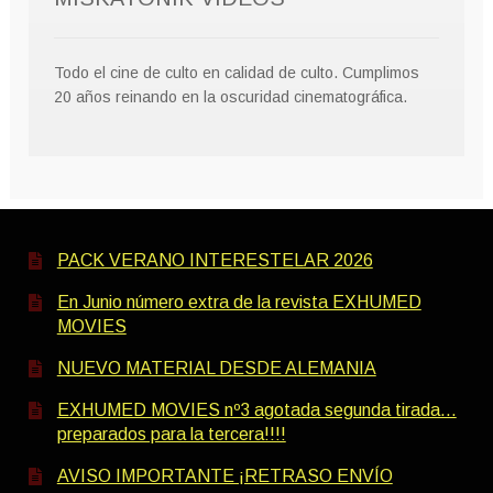
Todo el cine de culto en calidad de culto. Cumplimos
20 años reinando en la oscuridad cinematográfica.
PACK VERANO INTERESTELAR 2026
En Junio número extra de la revista EXHUMED
MOVIES
NUEVO MATERIAL DESDE ALEMANIA
EXHUMED MOVIES nº3 agotada segunda tirada…
preparados para la tercera!!!!
AVISO IMPORTANTE ¡RETRASO ENVÍO