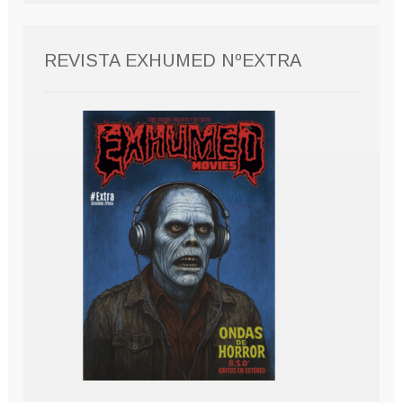
REVISTA EXHUMED NºEXTRA