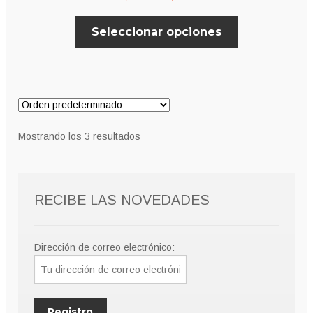
de
Este
Seleccionar opciones
precios:
producto
desde
tiene
múltiples
8,00€
variantes.
hasta
Las
9,00€
opciones
Mostrando los 3 resultados
se
pueden
elegir
RECIBE LAS NOVEDADES
en
la
página
Dirección de correo electrónico:
de
producto