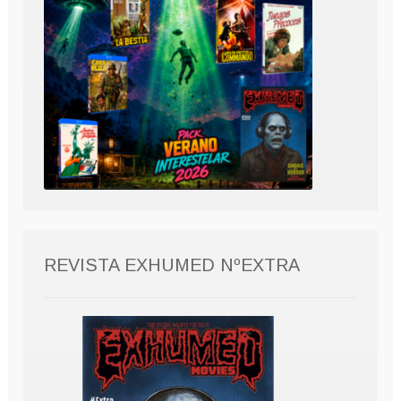
REVISTA EXHUMED NºEXTRA