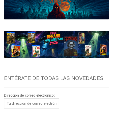
Bluray
Clasificada S
artwork
fantaterror
Jesús Franco
Paul Naschy
ENTÉRATE DE TODAS LAS NOVEDADES
TV Exhumed
Dirección de correo electrónico: