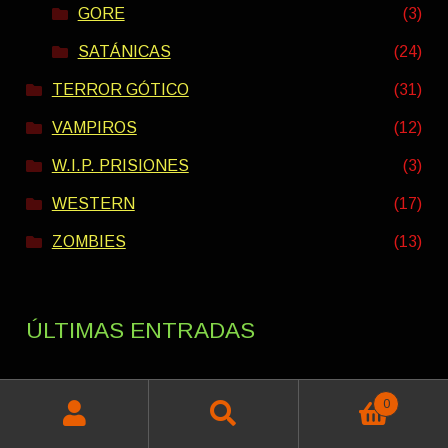
GORE
(3)
SATÁNICAS
(24)
TERROR GÓTICO
(31)
VAMPIROS
(12)
W.I.P. PRISIONES
(3)
WESTERN
(17)
ZOMBIES
(13)
ÚLTIMAS ENTRADAS
0
PACK VERANO INTERESTELAR 2026
Buscar
Buscar
Rango