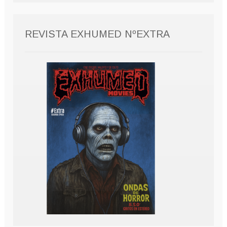
REVISTA EXHUMED NºEXTRA