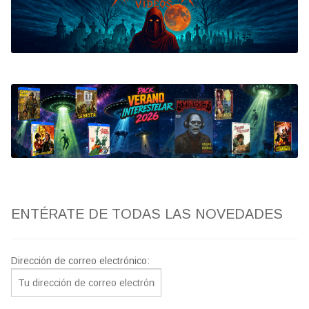
Bluray
Clasificada S
artwork
fantaterror
Jesús Franco
Paul Naschy
ENTÉRATE DE TODAS LAS NOVEDADES
TV Exhumed
Dirección de correo electrónico: