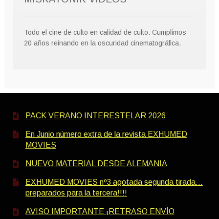
Todo el cine de culto en calidad de culto. Cumplimos
20 años reinando en la oscuridad cinematográfica.
PACK VERANO INTERESTELAR 2026
En Junio número extra de la revista EXHUMED
MOVIES
NUEVO MATERIAL DESDE ALEMANIA
EXHUMED MOVIES nº3 agotada segunda tirada…
preparados para la tercera!!!!
AVISO IMPORTANTE ¡RETRASO ENVÍO