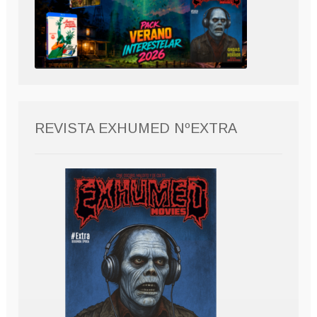
REVISTA EXHUMED NºEXTRA