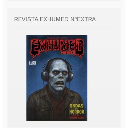
REVISTA EXHUMED NºEXTRA