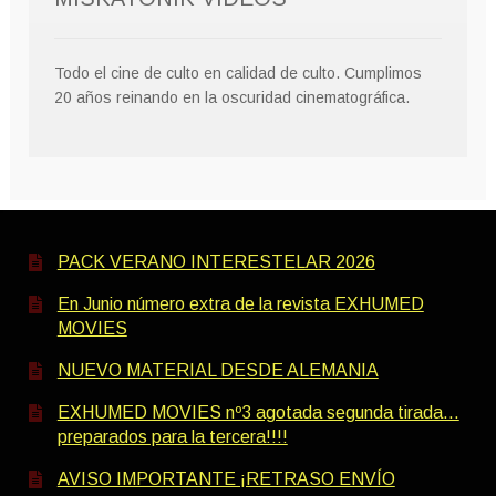
Todo el cine de culto en calidad de culto. Cumplimos
20 años reinando en la oscuridad cinematográfica.
PACK VERANO INTERESTELAR 2026
En Junio número extra de la revista EXHUMED
MOVIES
NUEVO MATERIAL DESDE ALEMANIA
EXHUMED MOVIES nº3 agotada segunda tirada…
preparados para la tercera!!!!
AVISO IMPORTANTE ¡RETRASO ENVÍO