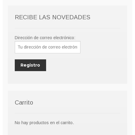
pueden
elegir
RECIBE LAS NOVEDADES
en
la
página
Dirección de correo electrónico:
de
producto
Carrito
No hay productos en el carrito.