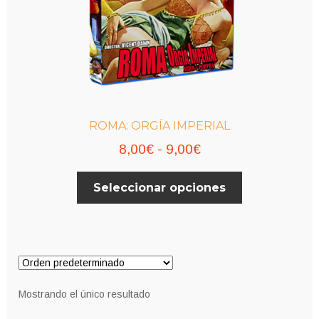
ROMA: ORGÍA IMPERIAL
Rango
8,00
€
-
9,00
€
de
Este
Seleccionar opciones
precios:
producto
desde
tiene
múltiples
8,00€
variantes.
hasta
Las
9,00€
opciones
Mostrando el único resultado
se