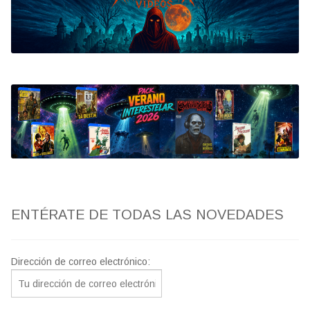
Bluray
Clasificada S
artwork
fantaterror
Jesús Franco
Paul Naschy
ENTÉRATE DE TODAS LAS NOVEDADES
TV Exhumed
Dirección de correo electrónico: