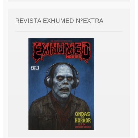
REVISTA EXHUMED NºEXTRA