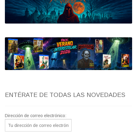
Bluray
Clasificada S
artwork
fantaterror
Jesús Franco
Paul Naschy
ENTÉRATE DE TODAS LAS NOVEDADES
TV Exhumed
Dirección de correo electrónico: