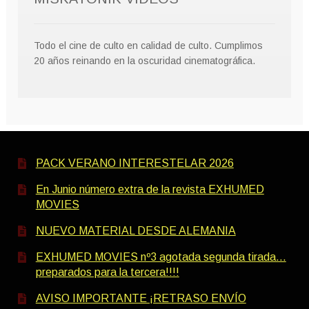
Todo el cine de culto en calidad de culto. Cumplimos
20 años reinando en la oscuridad cinematográfica.
PACK VERANO INTERESTELAR 2026
En Junio número extra de la revista EXHUMED
MOVIES
NUEVO MATERIAL DESDE ALEMANIA
EXHUMED MOVIES nº3 agotada segunda tirada…
preparados para la tercera!!!!
AVISO IMPORTANTE ¡RETRASO ENVÍO