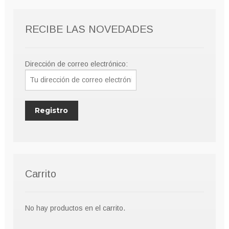
pueden
elegir
RECIBE LAS NOVEDADES
en
la
página
Dirección de correo electrónico:
de
producto
Carrito
No hay productos en el carrito.