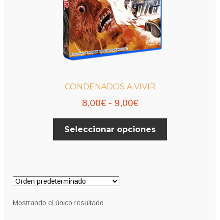
CONDENADOS A VIVIR
Rango
8,00
€
-
9,00
€
de
Este
Seleccionar opciones
precios:
producto
desde
tiene
múltiples
8,00€
variantes.
hasta
Las
9,00€
opciones
Mostrando el único resultado
se