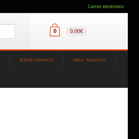
Correo electrónico
0
0,00€
JESÚS FRANCO
PAUL NASCHY