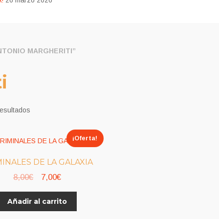
!
26 marzo 2026
TONIO MARGHERITI”
i
resultados
¡Oferta!
INALES DE LA GALAXIA
El
El
8,00
€
7,00
€
precio
precio
Añadir al carrito
original
actual
era:
es: