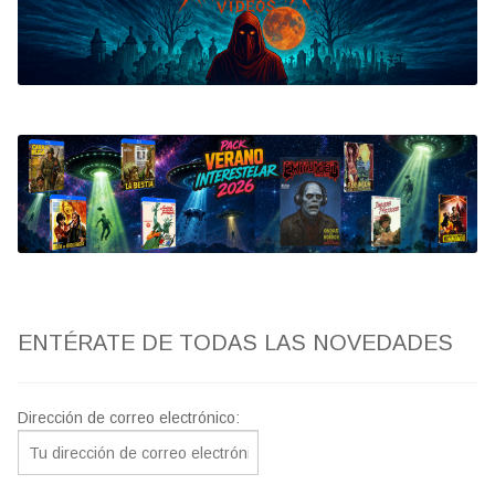
Bluray
Clasificada S
artwork
fantaterror
Jesús Franco
Paul Naschy
ENTÉRATE DE TODAS LAS NOVEDADES
TV Exhumed
Dirección de correo electrónico: