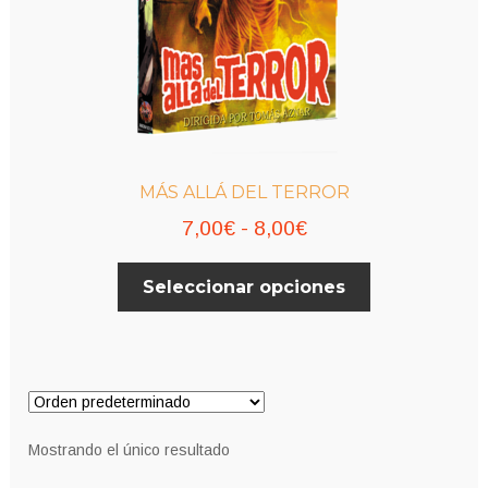
MÁS ALLÁ DEL TERROR
Rango
7,00
€
-
8,00
€
de
Este
Seleccionar opciones
precios:
producto
desde
tiene
múltiples
7,00€
variantes.
hasta
Las
8,00€
opciones
Mostrando el único resultado
se