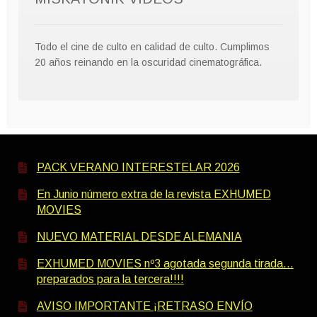
Todo el cine de culto en calidad de culto. Cumplimos
20 años reinando en la oscuridad cinematográfica.
PACK VERANO INTERESTELAR 2026
En Junio número extra de la revista EXHUMED
MOVIES
NUEVO MATERIAL DESDE ALEMANIA
EXHUMED MOVIES nº3 agotada segunda tirada…
preparados para la tercera!!!!
AVISO IMPORTANTE ¡RETRASO ENVÍO