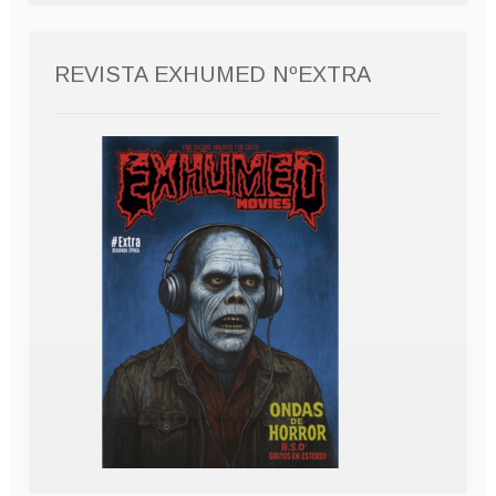
REVISTA EXHUMED NºEXTRA