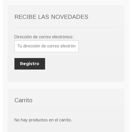
pueden
elegir
RECIBE LAS NOVEDADES
en
la
página
Dirección de correo electrónico:
de
producto
Carrito
No hay productos en el carrito.