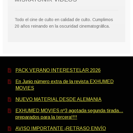
Todo el cine de culto en calidad de culto. Cumplimos
20 años reinando en la oscuridad cinematográfica.
PACK VERANO INTERESTELAR 2026
En Junio número extra de la revista EXHUMED
MOVIES
NUEVO MATERIAL DESDE ALEMANIA
EXHUMED MOVIES nº3 agotada segunda tirada…
preparados para la tercera!!!!
AVISO IMPORTANTE ¡RETRASO ENVÍO