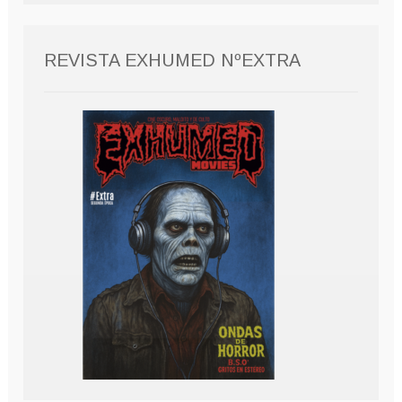
REVISTA EXHUMED NºEXTRA