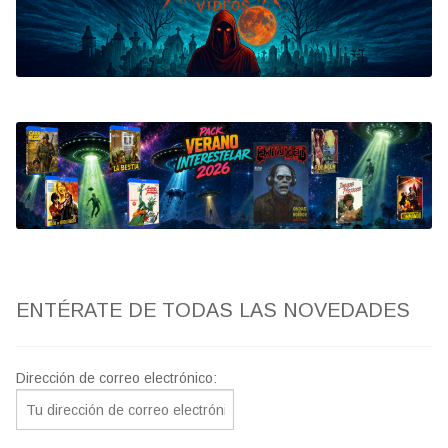
Bluray
Clasificada S
artwork
fantaterror
Jesús Franco
Paul Naschy
ENTÉRATE DE TODAS LAS NOVEDADES
TV Exhumed
Dirección de correo electrónico: