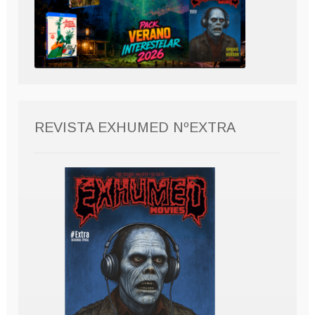
REVISTA EXHUMED NºEXTRA