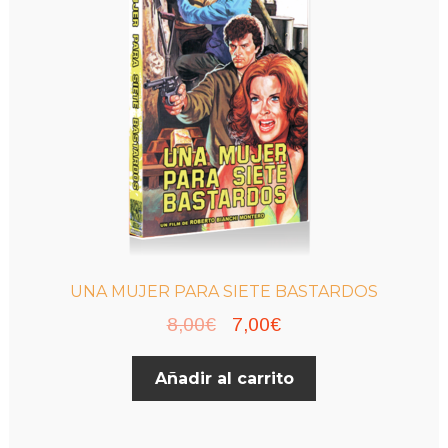
UNA MUJER PARA SIETE BASTARDOS
El
El
8,00
€
7,00
€
precio
precio
Añadir al carrito
original
actual
era:
es:
8,00€.
7,00€.