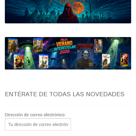
Bluray
Clasificada S
artwork
fantaterror
Jesús Franco
Paul Naschy
ENTÉRATE DE TODAS LAS NOVEDADES
TV Exhumed
Dirección de correo electrónico: