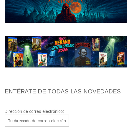
Bluray
Clasificada S
artwork
fantaterror
Jesús Franco
Paul Naschy
ENTÉRATE DE TODAS LAS NOVEDADES
TV Exhumed
Dirección de correo electrónico: