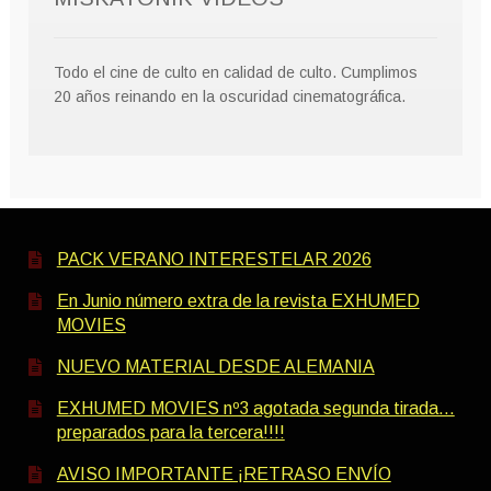
Todo el cine de culto en calidad de culto. Cumplimos
20 años reinando en la oscuridad cinematográfica.
PACK VERANO INTERESTELAR 2026
En Junio número extra de la revista EXHUMED
MOVIES
NUEVO MATERIAL DESDE ALEMANIA
EXHUMED MOVIES nº3 agotada segunda tirada…
preparados para la tercera!!!!
AVISO IMPORTANTE ¡RETRASO ENVÍO