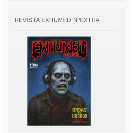
REVISTA EXHUMED NºEXTRA