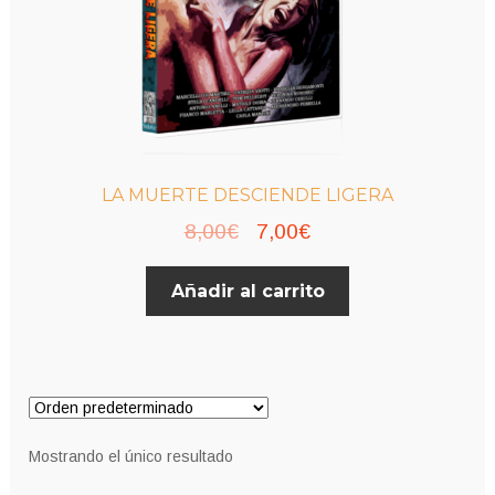
LA MUERTE DESCIENDE LIGERA
El
El
8,00
€
7,00
€
precio
precio
Añadir al carrito
original
actual
era:
es:
8,00€.
7,00€.
Mostrando el único resultado