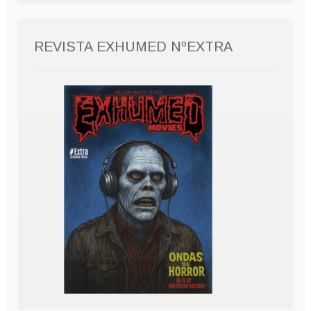
REVISTA EXHUMED NºEXTRA