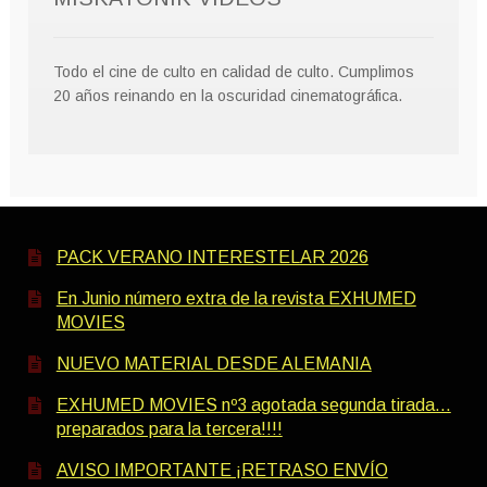
Todo el cine de culto en calidad de culto. Cumplimos
20 años reinando en la oscuridad cinematográfica.
PACK VERANO INTERESTELAR 2026
En Junio número extra de la revista EXHUMED
MOVIES
NUEVO MATERIAL DESDE ALEMANIA
EXHUMED MOVIES nº3 agotada segunda tirada…
preparados para la tercera!!!!
AVISO IMPORTANTE ¡RETRASO ENVÍO