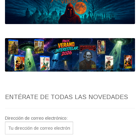
Bluray
Clasificada S
artwork
fantaterror
Jesús Franco
Paul Naschy
ENTÉRATE DE TODAS LAS NOVEDADES
TV Exhumed
Dirección de correo electrónico: