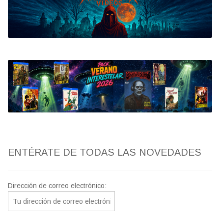
Bluray
Clasificada S
artwork
fantaterror
Jesús Franco
Paul Naschy
ENTÉRATE DE TODAS LAS NOVEDADES
TV Exhumed
Dirección de correo electrónico: