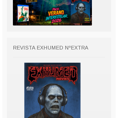
REVISTA EXHUMED NºEXTRA