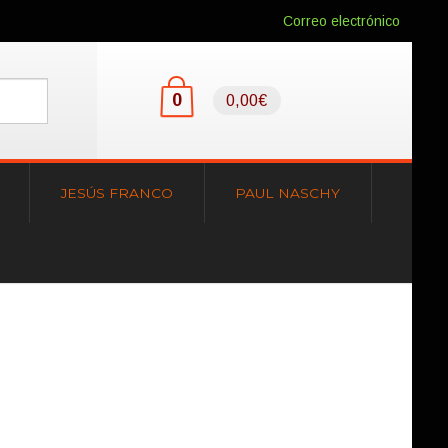
Correo electrónico
0
0,00€
JESÚS FRANCO
PAUL NASCHY