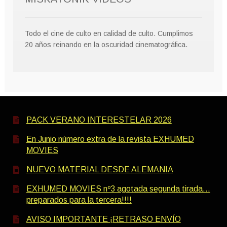
Todo el cine de culto en calidad de culto. Cumplimos
20 años reinando en la oscuridad cinematográfica.
PACK VERANO INTERESTELAR 2026
En Junio número extra de la revista EXHUMED
MOVIES
NUEVO MATERIAL DESDE ALEMANIA
EXHUMED MOVIES nº3 agotada segunda tirada…
preparados para la tercera!!!!
AVISO IMPORTANTE ¡RETRASO ENVÍO