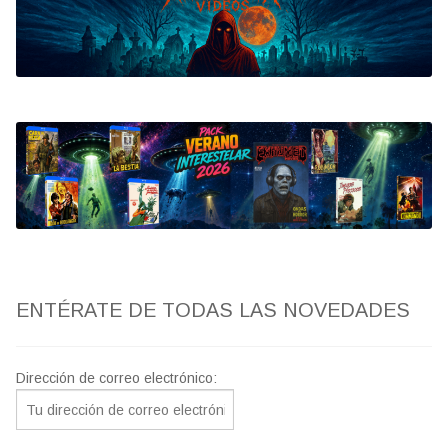
Bluray
Clasificada S
artwork
fantaterror
Jesús Franco
Paul Naschy
ENTÉRATE DE TODAS LAS NOVEDADES
TV Exhumed
Dirección de correo electrónico: