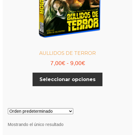
AULLIDOS DE TERROR
Rango
7,00
€
-
9,00
€
de
Este
Seleccionar opciones
precios:
producto
desde
tiene
múltiples
7,00€
variantes.
hasta
Las
9,00€
opciones
Mostrando el único resultado
se