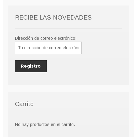
pueden
elegir
RECIBE LAS NOVEDADES
en
la
página
Dirección de correo electrónico:
de
producto
Carrito
No hay productos en el carrito.