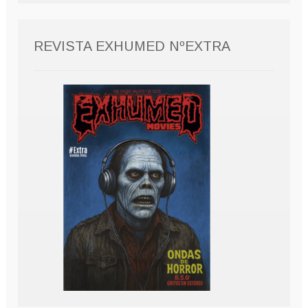
REVISTA EXHUMED NºEXTRA