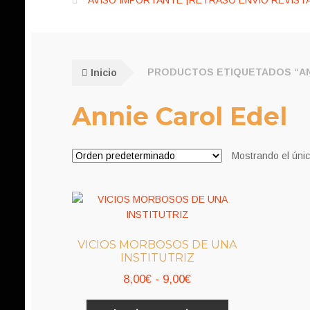
AVISO IMPORTANTE ¡RETRASO ENVÍO REVISTA
Inicio
PRODUCTOS ETIQUETADOS “AN
Annie Carol Edel
Mostrando el únic
VICIOS MORBOSOS DE UNA
INSTITUTRIZ
Rango
8,00
€
-
9,00
€
de
Este