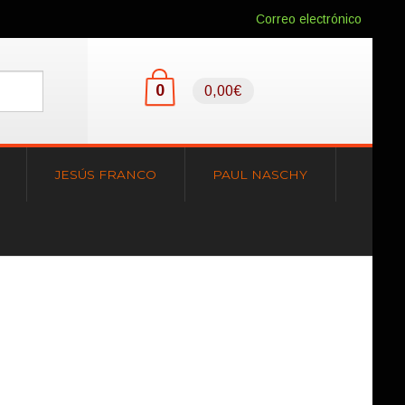
Correo electrónico
0
0,00€
JESÚS FRANCO
PAUL NASCHY