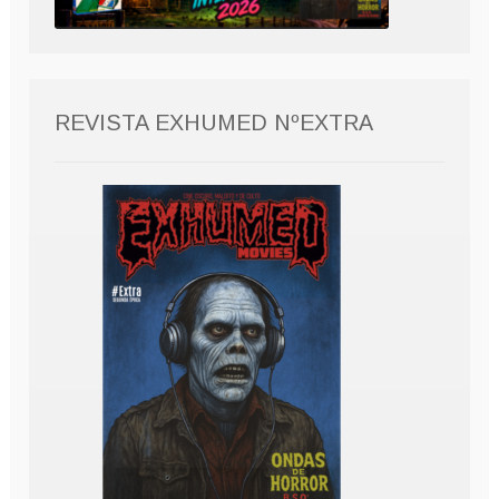
REVISTA EXHUMED NºEXTRA