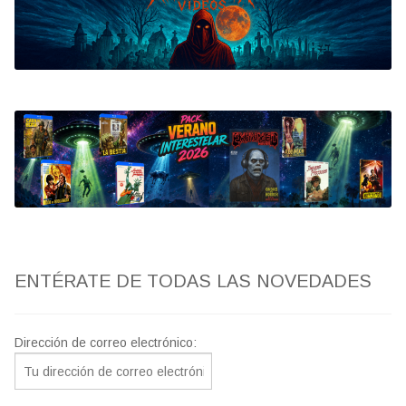
Bluray
Clasificada S
artwork
fantaterror
Jesús Franco
Paul Naschy
ENTÉRATE DE TODAS LAS NOVEDADES
TV Exhumed
Dirección de correo electrónico: