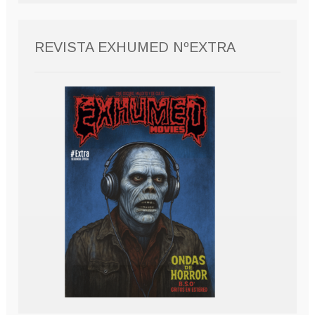
REVISTA EXHUMED NºEXTRA