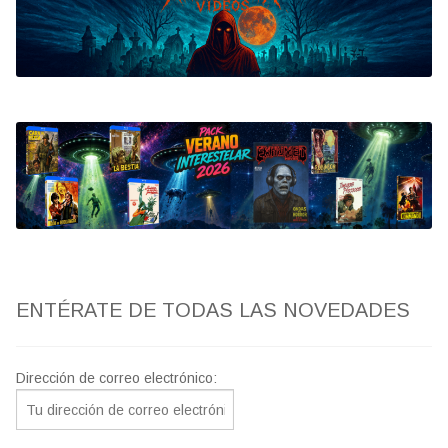
Bluray
Clasificada S
artwork
fantaterror
Jesús Franco
Paul Naschy
ENTÉRATE DE TODAS LAS NOVEDADES
TV Exhumed
Dirección de correo electrónico: