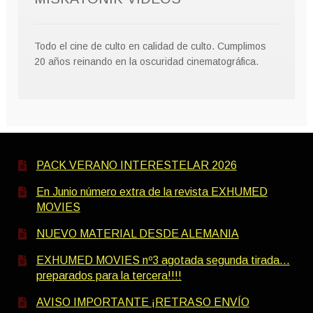
Todo el cine de culto en calidad de culto. Cumplimos
20 años reinando en la oscuridad cinematográfica.
PACK VERANO INTERESTELAR 2026
En Junio número extra de la revista EXHUMED
MOVIES
NUEVO MATERIAL DESDE ALEMANIA
EXHUMED MOVIES nº3 agotada segunda tirada…
preparados para la tercera!!!!
AVISO IMPORTANTE ¡RETRASO ENVÍO