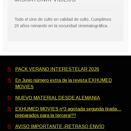
Todo el cine de culto en calidad de culto. Cumplimos
20 años reinando en la oscuridad cinematográfica.
PACK VERANO INTERESTELAR 2026
En Junio número extra de la revista EXHUMED
MOVIES
NUEVO MATERIAL DESDE ALEMANIA
EXHUMED MOVIES nº3 agotada segunda tirada…
preparados para la tercera!!!!
AVISO IMPORTANTE ¡RETRASO ENVÍO