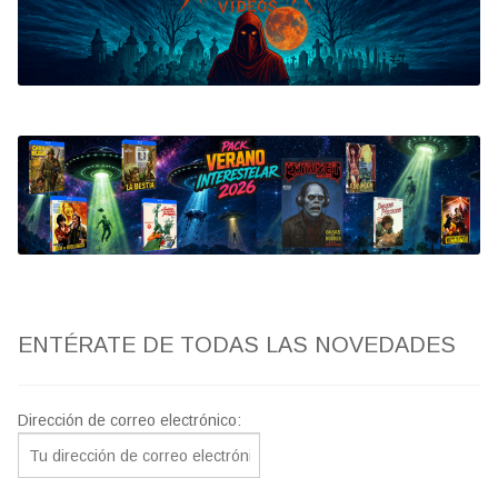
Bluray
Clasificada S
artwork
fantaterror
Jesús Franco
Paul Naschy
ENTÉRATE DE TODAS LAS NOVEDADES
TV Exhumed
Dirección de correo electrónico: