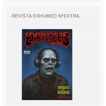
REVISTA EXHUMED NºEXTRA