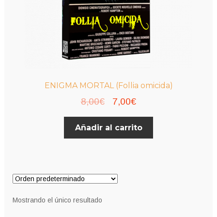
ENIGMA MORTAL (Follia omicida)
El
El
8,00
€
7,00
€
precio
precio
Añadir al carrito
original
actual
era:
es:
8,00€.
7,00€.
Mostrando el único resultado