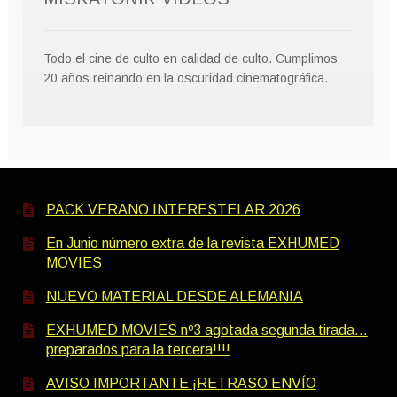
Todo el cine de culto en calidad de culto. Cumplimos
20 años reinando en la oscuridad cinematográfica.
PACK VERANO INTERESTELAR 2026
En Junio número extra de la revista EXHUMED
MOVIES
NUEVO MATERIAL DESDE ALEMANIA
EXHUMED MOVIES nº3 agotada segunda tirada…
preparados para la tercera!!!!
AVISO IMPORTANTE ¡RETRASO ENVÍO