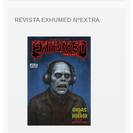
REVISTA EXHUMED NºEXTRA