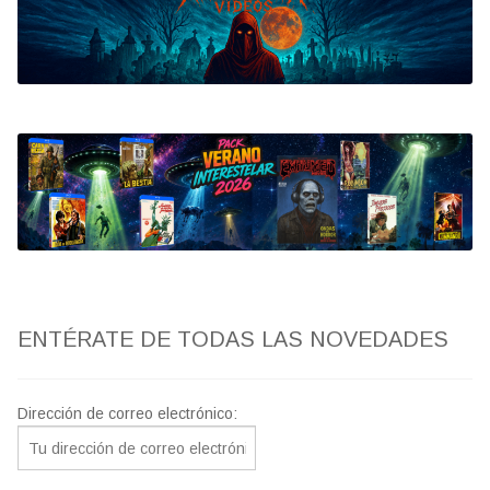
Bluray
Clasificada S
artwork
fantaterror
Jesús Franco
Paul Naschy
ENTÉRATE DE TODAS LAS NOVEDADES
TV Exhumed
Dirección de correo electrónico: